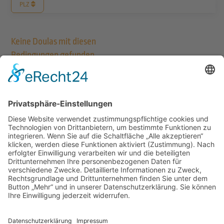
PLZ
Keine Doulas mit diesen
Bedingungen gefunden.
Bitte passe deine
Suchkriterien an und
versuche es erneut.
Vielleicht hilft dir auch die
erweiterte Suche? Klicke
hierzu einfach auf das
Zahnrad-Symbol.