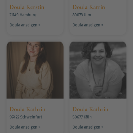
Doula Kerstin
Doula Katrin
21149 Hamburg
89073 Ulm
Doula anzeigen »
Doula anzeigen »
Doula Kathrin
Doula Kathrin
97422 Schweinfurt
50677 Köln
Doula anzeigen »
Doula anzeigen »