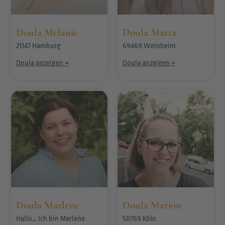
Doula Melanie
Doula Marta
21147 Hamburg
69469 Weinheim
Doula anzeigen »
Doula anzeigen »
Doula Marlene
Doula Marion
Hallo… Ich bin Marlene
50769 Köln