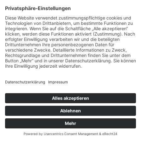
Doula Johanna
Doula Jeanni Teresa
04229 Leipzig
91235 Velden
Doula anzeigen »
Doula anzeigen »