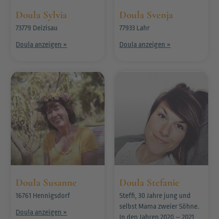
Doula Sylvia
Doula Svenja
73779 Deizisau
77933 Lahr
Doula anzeigen »
Doula anzeigen »
Doula Susanne
Doula Stefanie
16761 Hennigsdorf
Steffi, 30 Jahre jung und
selbst Mama zweier Söhne.
Doula anzeigen »
In den Jahren 2020 – 2021