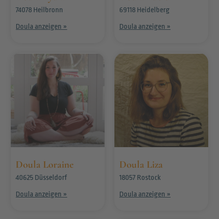
74078 Heilbronn
69118 Heidelberg
Doula anzeigen »
Doula anzeigen »
Doula Loraine
Doula Liza
40625 Düsseldorf
18057 Rostock
Doula anzeigen »
Doula anzeigen »