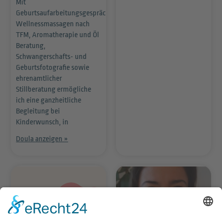
Mit
Geburtsaufarbeitungsgesprächen,
Wellnessmassagen nach
TFM, Aromatherapie und Öl
Beratung,
Schwangerschafts- und
Geburtsfotografie sowie
ehrenamtlicher
Stillberatung ermögliche
ich eine ganzheitliche
Begleitung bei
Kinderwunsch, in
Doula anzeigen »