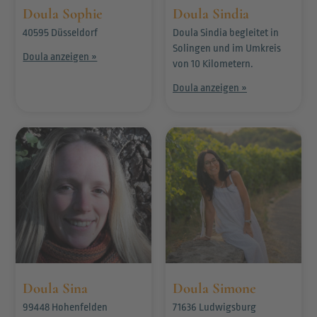
Doula Sophie
Doula Sindia
40595 Düsseldorf
Doula Sindia begleitet in
Solingen und im Umkreis
Doula anzeigen »
von 10 Kilometern.
Doula anzeigen »
Doula Sina
Doula Simone
99448 Hohenfelden
71636 Ludwigsburg